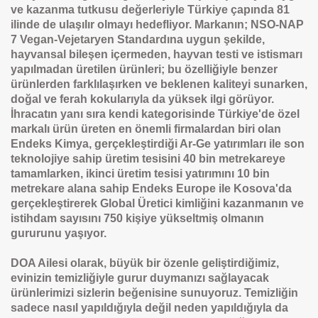
ve kazanma tutkusu de
ğ
erleriyle T
ü
rkiye
ç
ap
ı
nda 81
ilinde de ula
ş
ı
l
ı
r olmay
ı
hedefliyor. Markan
ı
n; NSO-NAP
7 Vegan-Vejetaryen Standard
ı
na uygun
ş
ekilde,
hayvansal bile
ş
en i
ç
ermeden, hayvan testi ve istismar
ı
yap
ı
lmadan
ü
retilen
ü
r
ü
nleri; bu
ö
zelli
ğ
iyle benzer
ü
r
ü
nlerden farkl
ı
la
ş
ı
rken ve beklenen kaliteyi sunarken,
do
ğ
al ve ferah kokular
ı
yla da y
ü
ksek ilgi g
ö
r
ü
yor.
İ
hracat
ı
n yan
ı
s
ı
ra kendi kategorisinde T
ü
rkiye'de
ö
zel
markal
ı
ü
r
ü
n
ü
reten en
ö
nemli firmalardan biri olan
Endeks Kimya, ger
ç
ekle
ş
tirdi
ğ
i Ar-Ge yat
ı
r
ı
mlar
ı
ile son
teknolojiye sahip
ü
retim tesisini 40 bin metrekareye
tamamlarken, ikinci
ü
retim tesisi yat
ı
r
ı
m
ı
n
ı
10 bin
metrekare alana sahip Endeks Europe ile Kosova'da
ger
ç
ekle
ş
tirerek Global
Ü
retici kimli
ğ
ini kazanman
ı
n ve
istihdam say
ı
s
ı
n
ı
750 ki
ş
iye y
ü
kseltmi
ş
olman
ı
n
gururunu ya
ş
ı
yor.
DOA Ailesi olarak, b
ü
y
ü
k bir
ö
zenle geli
ş
tirdi
ğ
imiz,
eviniz
in
temizli
ğ
iyle gurur duyman
ı
z
ı
sa
ğ
layacak
ü
r
ü
nlerimizi sizlerin be
ğ
enisine sunuyoruz. Temizli
ğ
in
sadece nas
ı
l yap
ı
ld
ı
ğ
ı
yla de
ğ
il neden yap
ı
ld
ı
ğ
ı
yla da