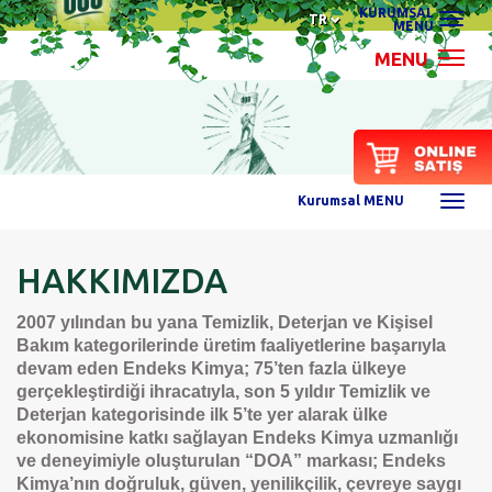
KURUMSAL
TR
MENU
MENU
Kurumsal MENU
HAKKIMIZDA
2007 y
ı
l
ı
ndan bu yana Temizlik, Deterjan ve Ki
ş
isel
Bak
ı
m kategorilerinde
ü
retim faaliyetlerine ba
ş
ar
ı
yla
devam eden Endeks Kimya; 75’ten fazla
ü
lkeye
ger
ç
ekle
ş
tirdi
ğ
i ihracat
ı
yla, son 5 y
ı
ld
ı
r Temizlik ve
Deterjan kategorisinde ilk 5’te yer alarak
ü
lke
ekonomisine katk
ı
sa
ğ
layan Endeks Kimya uzmanl
ı
ğ
ı
ve deneyimiyle olu
ş
turulan “DOA” markas
ı
; Endeks
Kimya’n
ı
n do
ğ
ruluk, g
ü
ven, yenilik
ç
ilik,
ç
evreye sayg
ı