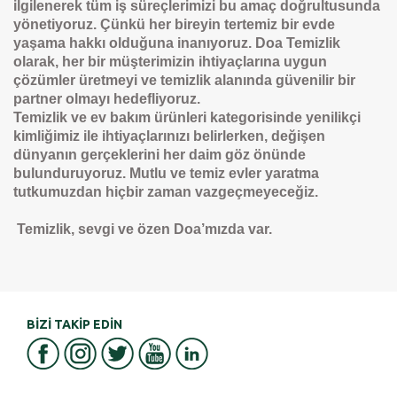
ilgilenerek t
ü
m i
ş
s
ü
re
ç
lerimizi bu ama
ç
do
ğ
rultusunda
y
ö
netiyoruz.
Çü
nk
ü
her bireyin tertemiz bir evde
ya
ş
ama hakk
ı
oldu
ğ
una inan
ı
yoruz.
Doa Temizlik
olarak, her bir m
ü
ş
terimizin ihtiya
ç
lar
ı
na uygun
çö
z
ü
mler
ü
retmeyi ve temizlik alan
ı
nda g
ü
venilir bir
partner olmay
ı
hedefliyoruz.
Temizlik ve ev bak
ı
m
ü
r
ü
nleri kategorisinde yenilik
ç
i
kimli
ğ
imiz ile ihtiya
ç
lar
ı
n
ı
z
ı
belirlerken, de
ğ
i
ş
en
d
ü
nyan
ı
n ger
ç
eklerini her daim g
ö
z
ö
n
ü
nde
bulunduruyoruz. Mutlu ve temiz evler yaratma
tutkumuzdan hi
ç
bir zaman vazge
ç
meyece
ğ
iz.
Temizlik, sevgi ve
ö
zen Doa’m
ı
zda var.
BİZİ TAKİP EDİN